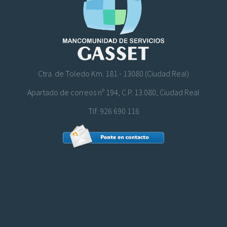
Ctra. de Toledo Km. 181 - 13080 (Ciudad Real)
Apartado de correos nº 194, C.P. 13.080, Ciudad Real
Tlf: 926 690 116