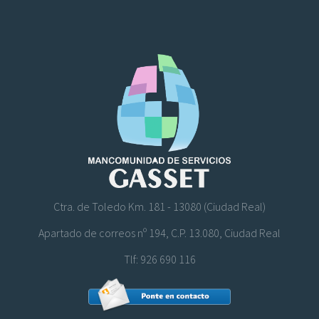
Ctra. de Toledo Km. 181 - 13080 (Ciudad Real)
Apartado de correos nº 194, C.P. 13.080, Ciudad Real
Tlf: 926 690 116