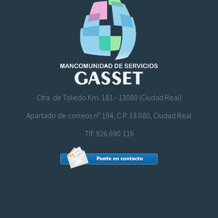
Ctra. de Toledo Km. 181 - 13080 (Ciudad Real)
Apartado de correos nº 194, C.P. 13.080, Ciudad Real
Tlf: 926 690 116